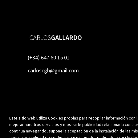
(+34) 647 60 15 01
carloscgh@gmail.com
Este sitio web utiliza Cookies propias para recopilar información con l
mejorar nuestros servicios y mostrarle publicidad relacionada con sus
continua navegando, supone la aceptación de la instalación de las mis
tiene la posibilidad de configurar su navegador pudiendo, si así lo de