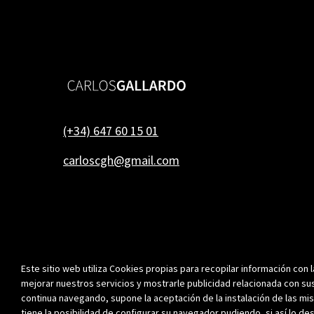
(+34) 647 60 15 01
carloscgh@gmail.com
Este sitio web utiliza Cookies propias para recopilar información con l
mejorar nuestros servicios y mostrarle publicidad relacionada con sus
continua navegando, supone la aceptación de la instalación de las mis
tiene la posibilidad de configurar su navegador pudiendo, si así lo de